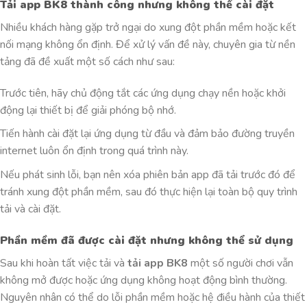
Tải app BK8 thành công nhưng không thể cài đặt
Nhiều khách hàng gặp trở ngại do xung đột phần mềm hoặc kết
nối mạng không ổn định. Để xử lý vấn đề này, chuyên gia từ nền
tảng đã đề xuất một số cách như sau:
Trước tiên, hãy chủ động tắt các ứng dụng chạy nền hoặc khởi
động lại thiết bị để giải phóng bộ nhớ.
Tiến hành cài đặt lại ứng dụng từ đầu và đảm bảo đường truyền
internet luôn ổn định trong quá trình này.
Nếu phát sinh lỗi, bạn nên xóa phiên bản app đã tải trước đó để
tránh xung đột phần mềm, sau đó thực hiện lại toàn bộ quy trình
tải và cài đặt.
Phần mềm đã được cài đặt nhưng không thể sử dụng
Sau khi hoàn tất việc tải và
tải app BK8
một số người chơi vẫn
không mở được hoặc ứng dụng không hoạt động bình thường.
Nguyên nhân có thể do lỗi phần mềm hoặc hệ điều hành của thiết