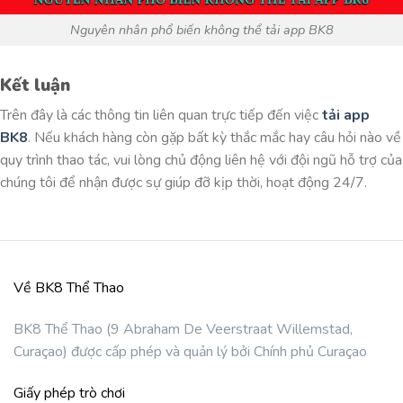
Nguyên nhân phổ biến không thể tải app BK8
Kết luận
Trên đây là các thông tin liên quan trực tiếp đến việc
tải app
BK8
. Nếu khách hàng còn gặp bất kỳ thắc mắc hay câu hỏi nào về
quy trình thao tác, vui lòng chủ động liên hệ với đội ngũ hỗ trợ của
chúng tôi để nhận được sự giúp đỡ kịp thời, hoạt động 24/7.
Về BK8 Thể Thao
BK8 Thể Thao (9 Abraham De Veerstraat Willemstad,
Curaçao) được cấp phép và quản lý bởi Chính phủ Curaçao
Giấy phép trò chơi