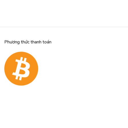
Phương thức thanh toán