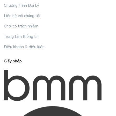
Chương Trình Đại Lý
Liên hệ với chúng tôi
Chơi có trách nhiệm
Trung tâm thông tin
Điều khoản & điều kiện
Giấy phép