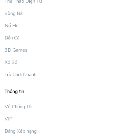
Thể Thao Điện Tử
Sòng Bài
Nổ Hũ
Bắn Cá
3D Games
Xổ Số
Trò Chơi Nhanh
Thông tin
Về Chúng Tôi
VIP
Bảng Xếp hạng