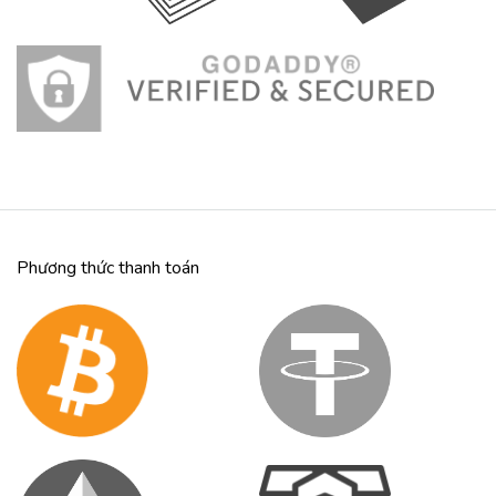
Phương thức thanh toán