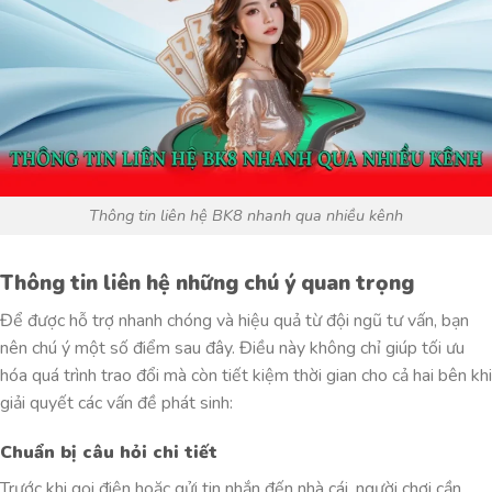
Thông tin liên hệ BK8 nhanh qua nhiều kênh
Thông tin liên hệ những chú ý quan trọng
Để được hỗ trợ nhanh chóng và hiệu quả từ đội ngũ tư vấn, bạn
nên chú ý một số điểm sau đây. Điều này không chỉ giúp tối ưu
hóa quá trình trao đổi mà còn tiết kiệm thời gian cho cả hai bên khi
giải quyết các vấn đề phát sinh:
Chuẩn bị câu hỏi chi tiết
Trước khi gọi điện hoặc gửi tin nhắn đến nhà cái, người chơi cần