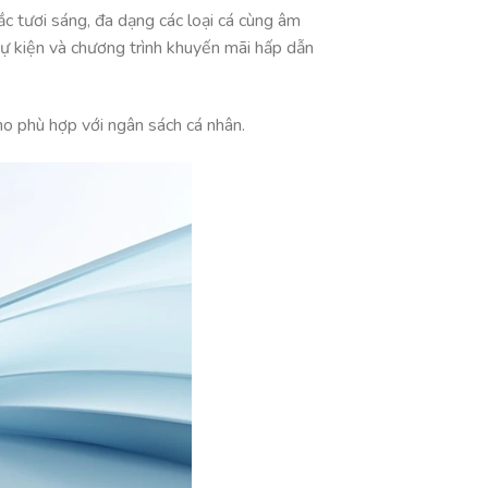
ắc tươi sáng, đa dạng các loại cá cùng âm
sự kiện và chương trình khuyến mãi hấp dẫn
cho phù hợp với ngân sách cá nhân.