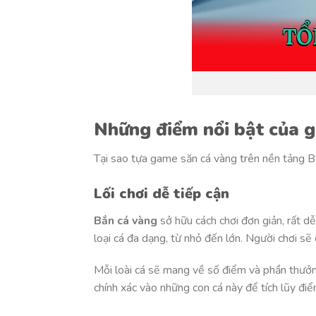
Những điểm nổi bật của 
Tại sao tựa game săn cá vàng trên nền tảng B
Lối chơi dễ tiếp cận
Bắn cá vàng
sở hữu cách chơi đơn giản, rất d
loại cá đa dạng, từ nhỏ đến lớn. Người chơi s
Mỗi loài cá sẽ mang về số điểm và phần thưởng
chính xác vào những con cá này để tích lũy đ