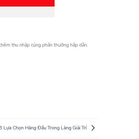
m thêm thu nhập cùng phần thưởng hấp dẫn.
 Lựa Chọn Hàng Đầu Trong Làng Giải Trí