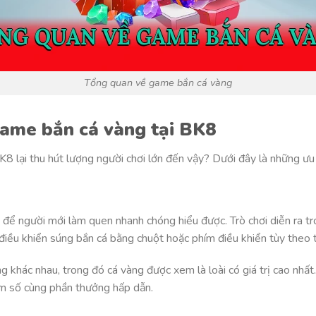
Tổng quan về game bắn cá vàng
game bắn cá vàng tại BK8
K8 lại thu hút lượng người chơi lớn đến vậy? Dưới đây là những ư
ễ để người mới làm quen nhanh chóng hiểu được. Trò chơi diễn ra t
ẽ điều khiển súng bắn cá bằng chuột hoặc phím điều khiển tùy theo
 khác nhau, trong đó cá vàng được xem là loài có giá trị cao nhất
iểm số cùng phần thưởng hấp dẫn.