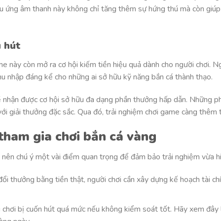
u ứng âm thanh này không chỉ tăng thêm sự hứng thú mà còn giúp 
 hút
game này còn mở ra cơ hội kiếm tiền hiệu quả dành cho người chơi. N
hu nhập đáng kể cho những ai sở hữu kỹ năng bắn cá thành thạo.
 sẽ nhận được cơ hội sở hữu đa dạng phần thưởng hấp dẫn. Những 
ới giải thưởng đặc sắc. Qua đó, trải nghiệm chơi game càng thêm t
 tham gia chơi bắn cá vàng
n nên chú ý một vài điểm quan trọng để đảm bảo trải nghiệm vừa h
đổi thưởng bằng tiền thật, người chơi cần xây dựng kế hoạch tài chí
chơi bị cuốn hút quá mức nếu không kiểm soát tốt. Hãy xem đây là 