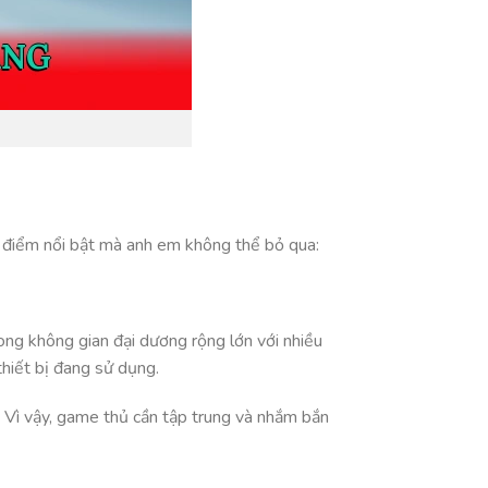
u điểm nổi bật mà anh em không thể bỏ qua:
rong không gian đại dương rộng lớn với nhiều
 thiết bị đang sử dụng.
. Vì vậy, game thủ cần tập trung và nhắm bắn