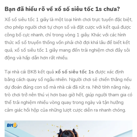
Bạn đã hiểu rõ về xổ số siêu tốc 1s chưa?
Xổ số siêu tốc 1 giây là một loại hình chơi trực tuyến đặc biệt,
cho phép người chơi tự chọn số và đặt cược với kết quả được
công bố cực nhanh, chỉ trong vòng 1 giây. Khác với các hình
thức xổ số truyền thống vốn phải chờ đợi khá lâu để biết kết
quả, xổ số siêu tốc 1 giây mang đến trải nghiệm chơi đầy sôi
động và hấp dẫn hơn rất nhiều.
Tại nhà cái BK8 kết quả
xổ số siêu tốc 1s
được xác định
bằng cách quay số ngẫu nhiên. Người chơi sẽ chiến thắng nếu
dự đoán đúng con số mà nhà cái đã rút ra. Nhờ tính năng này,
trò chơi trở nên thú vị hơn bao giờ hết, giúp người tham gia có
thể trải nghiệm nhiều vòng quay trong ngày và tận hưởng
cảm giác hồi hộp của những lượt cược diễn ra nhanh chóng.