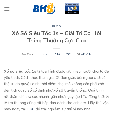
Chuyển
đến
nội
dung
BLOG
Xổ Số Siêu Tốc 1s – Giải Trí Cơ Hội
Trúng Thưởng Cực Cao
ĐÃ ĐĂNG TRÊN
25 THÁNG 6, 2025
BỞI
ADMIN
Xổ số siêu tốc 1s
là loại hình được rất nhiều người chơi lô đề
yêu thích. Cách thức tham gia rất đơn giản, bởi người chơi có
thể tự do quyết định thời điểm chơi mà không cần phải chờ
đến lịch quay số cố định như xổ số truyền thống. Quá trình
rút thăm diễn ra cực nhanh, gần như ngay lập tức, đồng thời tỷ
lệ trả thưởng cũng rất hấp dẫn dành cho anh em. Hãy thử vận
may ngay tại
BK8
để trải nghiệm sự thú vị này nhé.