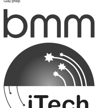
Giấy phép