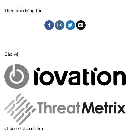
Theo dõi chúng tôi
Bảo vệ
Chơi có trách nhiệm